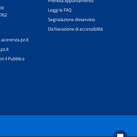
Prenota appuntamento
III
Leggi le FAQ
0762
Segnalazione disservizio
Dichiarazione di accessibilità
acerenza.pz.it.
z.it
Ciao 👋
on il Pubblico
Come posso esserti utile?
smart_toy
à