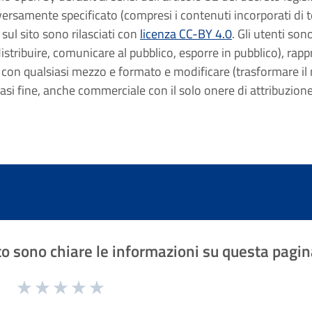
rsamente specificato (compresi i contenuti incorporati di ter
 sul sito sono rilasciati con
licenza CC-BY 4.0
. Gli utenti sono
istribuire, comunicare al pubblico, esporre in pubblico), rap
 con qualsiasi mezzo e formato e modificare (trasformare il m
iasi fine, anche commerciale con il solo onere di attribuzion
o sono chiare le informazioni su questa pagin
1 a 5 stelle la pagina
Valuta 1 stelle su 5
Valuta 2 stelle su 5
Valuta 3 stelle su 5
Valuta 4 stelle su 5
Valuta 5 stelle su 5