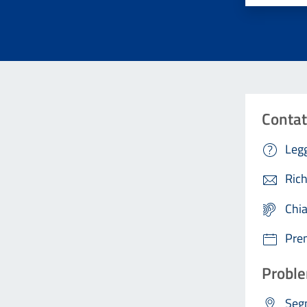
Contat
Legg
Rich
Chi
Pre
Proble
Segn