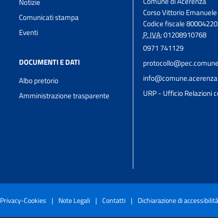
Comune di Acerenza
Notizie
Corso Vittorio Emanuele 
Comunicati stampa
Codice fiscale 8000422
Eventi
P. IVA:
01208910768
0971 741129
DOCUMENTI E DATI
protocollo@pec.comune.
info@comune.acerenza.p
Albo pretorio
URP - Ufficio Relazioni c
Amministrazione trasparente
Privacy-Cookies
|
Note Legali
|
Contatti
|
Dichiarazione di accessibilit