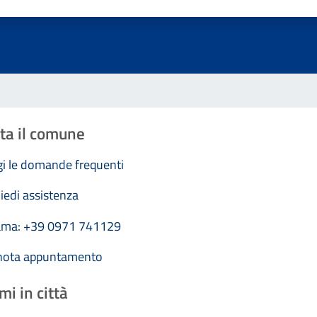
Valuta 1 stelle su 5
Valuta 2 stelle su 5
Valuta 3 stelle su 5
Valuta 4 stelle su 5
Valuta 5 stelle su 5
ta il comune
i le domande frequenti
iedi assistenza
ama: +39 0971 741129
nota appuntamento
mi in città