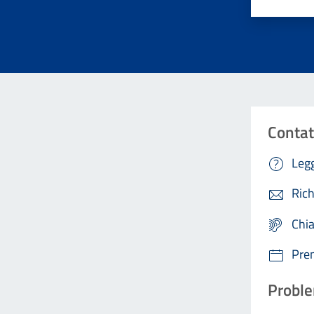
Contat
Legg
Rich
Chi
Pre
Proble