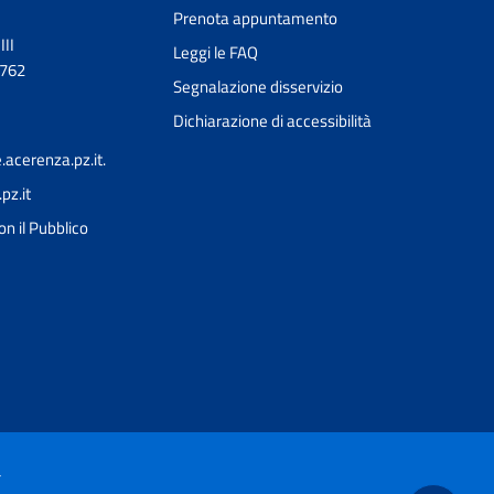
Prenota appuntamento
III
Leggi le FAQ
0762
Segnalazione disservizio
Dichiarazione di accessibilità
acerenza.pz.it.
z.it
Ciao 👋
on il Pubblico
Come posso esserti utile?
smart_toy
à