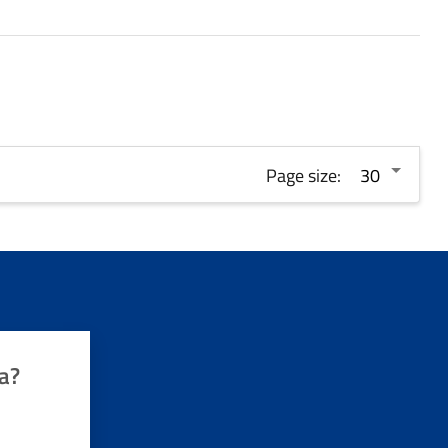
Page size:
a?