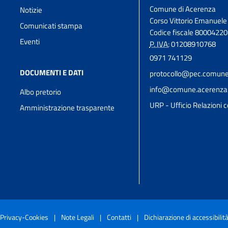
Comune di Acerenza
Notizie
Corso Vittorio Emanuele 
Comunicati stampa
Codice fiscale 8000422
Eventi
P. IVA:
01208910768
0971 741129
DOCUMENTI E DATI
protocollo@pec.comune.
info@comune.acerenza.p
Albo pretorio
URP - Ufficio Relazioni c
Amministrazione trasparente
Privacy-Cookies
|
Note Legali
|
Contatti
|
Dichiarazione di accessibilit