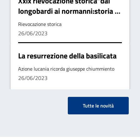
Xxix rievocazione storica”dai
longobardi ai normanni:storia di
una cattedrale”
Rievocazione storica
26/06/2023
La resurrezione della basilicata
Azione lucania ricorda giuseppe chiummiento
26/06/2023
Tutte le novità