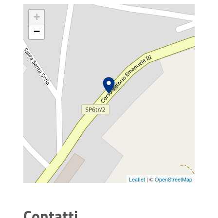
+
−
Leaflet
| ©
OpenStreetMap
Contatti