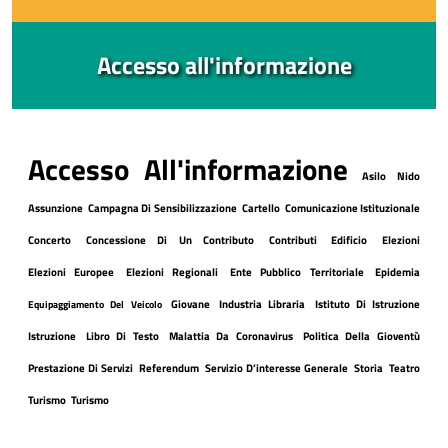
Accesso all'informazione
Accesso All'informazione
Asilo Nido
Assunzione
Campagna Di Sensibilizzazione
Cartello
Comunicazione Istituzionale
Concerto
Concessione Di Un Contributo
Contributi
Edificio
Elezioni
Elezioni Europee
Elezioni Regionali
Ente Pubblico Territoriale
Epidemia
Giovane
Industria Libraria
Istituto Di Istruzione
Equipaggiamento Del Veicolo
Istruzione
Libro Di Testo
Malattia Da Coronavirus
Politica Della Gioventù
Prestazione Di Servizi
Referendum
Servizio D’interesse Generale
Storia
Teatro
Turismo
Turismo